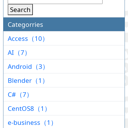
Search
Categorries
Access（10）
AI（7）
Android（3）
Blender（1）
C#（7）
CentOS8（1）
e-business（1）