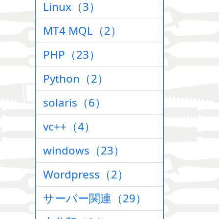
Linux（3）
MT4 MQL（2）
PHP（23）
Python（2）
solaris（6）
vc++（4）
windows（23）
Wordpress（2）
サーバー関連（29）