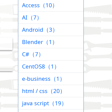
Access（10）
AI（7）
Android（3）
Blender（1）
C#（7）
CentOS8（1）
e-business（1）
html / css（20）
java script（19）