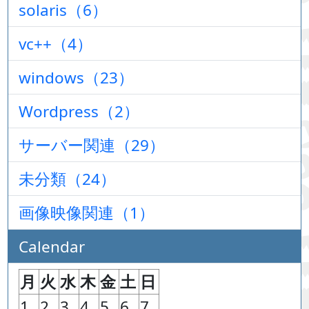
solaris（6）
vc++（4）
windows（23）
Wordpress（2）
サーバー関連（29）
未分類（24）
画像映像関連（1）
Calendar
月
火
水
木
金
土
日
1
2
3
4
5
6
7