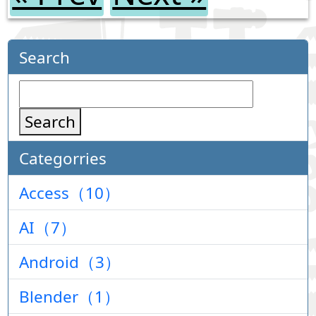
Search
Search
Categorries
Access（10）
AI（7）
Android（3）
Blender（1）