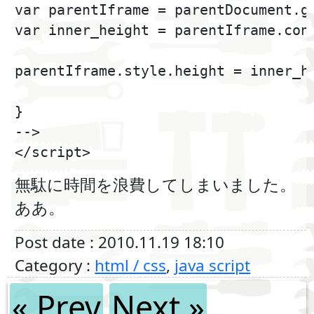
var parentIframe = parentDocument.
var inner_height = parentIframe.c
parentIframe.style.height = i
}

-->

無駄に時間を浪費してしまいました。
ああ。
Post date : 2010.11.19 18:10
Category :
html / css
,
java script
« Prev
Next »