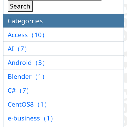
Search
Categorries
Access（10）
AI（7）
Android（3）
Blender（1）
C#（7）
CentOS8（1）
e-business（1）