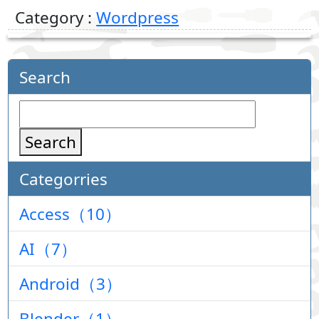
Category :
Wordpress
Search
Search
Categorries
Access（10）
AI（7）
Android（3）
Blender（1）