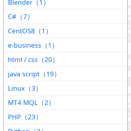
Blender（1）
C#（7）
CentOS8（1）
e-business（1）
html / css（20）
java script（19）
Linux（3）
MT4 MQL（2）
PHP（23）