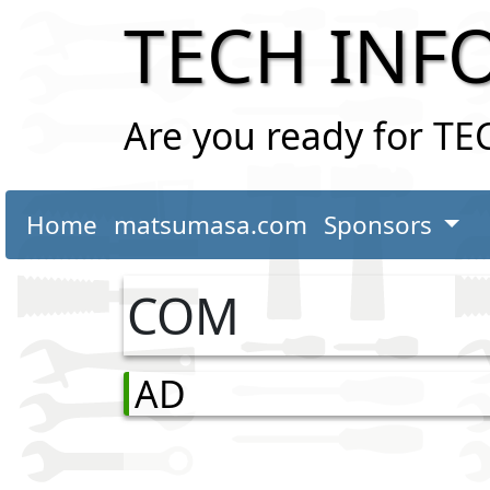
TECH INF
Are you ready for T
Home
matsumasa.com
Sponsors
COM
AD