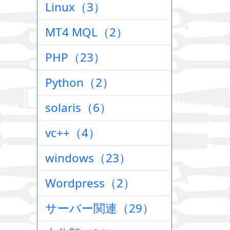
Linux（3）
MT4 MQL（2）
PHP（23）
Python（2）
solaris（6）
vc++（4）
windows（23）
Wordpress（2）
サーバー関連（29）