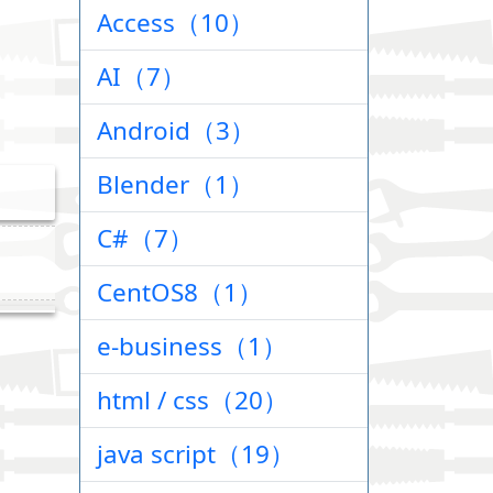
Access（10）
AI（7）
Android（3）
Blender（1）
C#（7）
CentOS8（1）
e-business（1）
html / css（20）
java script（19）