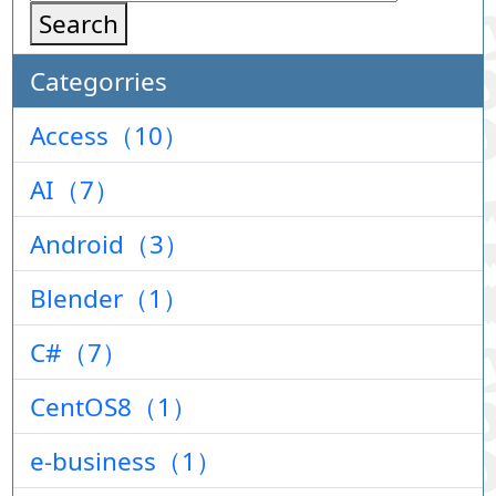
Search
Categorries
Access（10）
AI（7）
Android（3）
Blender（1）
C#（7）
CentOS8（1）
e-business（1）