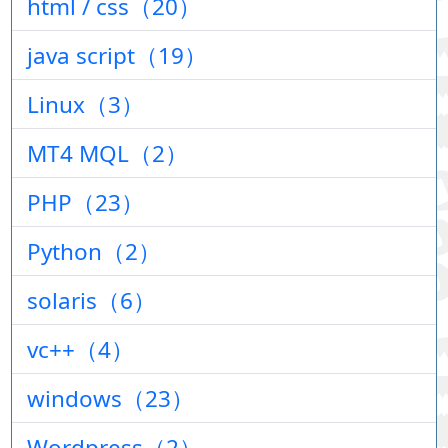
html / css（20）
java script（19）
Linux（3）
MT4 MQL（2）
PHP（23）
Python（2）
solaris（6）
vc++（4）
windows（23）
Wordpress（2）